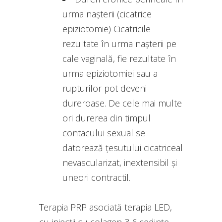
urma nașterii (cicatrice
epiziotomie) Cicatricile
rezultate în urma nașterii pe
cale vaginală, fie rezultate în
urma epiziotomiei sau a
rupturilor pot deveni
dureroase. De cele mai multe
ori durerea din timpul
contacului sexual se
datorează țesutului cicatriceal
nevascularizat, inextensibil și
uneori contractil.
Terapia PRP asociată terapia LED,
cu injecții cu colagen 3-6 ședințe