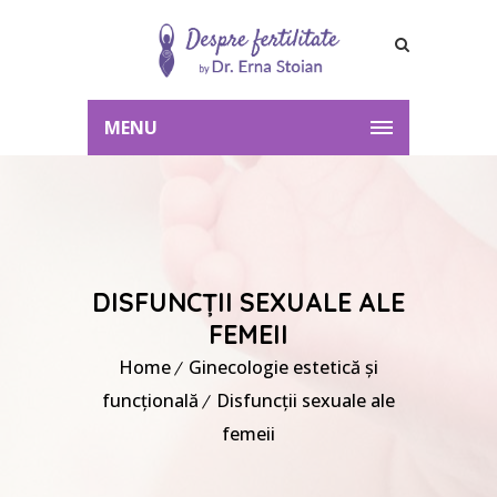
MENU
DISFUNCȚII SEXUALE ALE
FEMEII
Home
Ginecologie estetică și
funcțională
Disfuncții sexuale ale
femeii