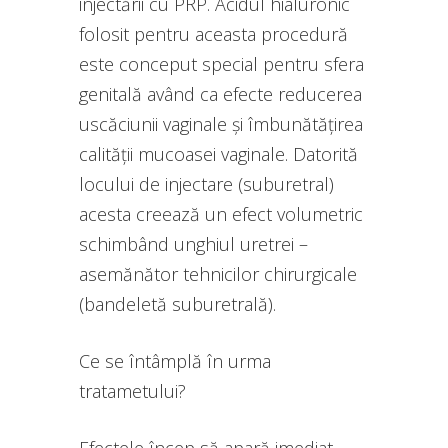
injectării cu PRP. Acidul hialuronic
folosit pentru aceasta procedură
este conceput special pentru sfera
genitală având ca efecte reducerea
uscăciunii vaginale și îmbunătățirea
calității mucoasei vaginale. Datorită
locului de injectare (suburetral)
acesta creează un efect volumetric
schimbând unghiul uretrei –
asemănător tehnicilor chirurgicale
(bandeletă suburetrală).
Ce se întâmplă în urma
tratametului?
Efectele încep să apară imediat