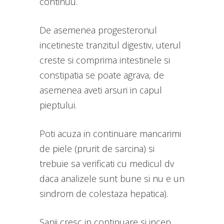
continuu.
De asemenea progesteronul
incetineste tranzitul digestiv, uterul
creste si comprima intestinele si
constipatia se poate agrava, de
asemenea aveti arsuri in capul
pieptului.
Poti acuza in continuare mancarimi
de piele (prurit de sarcina) si
trebuie sa verificati cu medicul dv
daca analizele sunt bune si nu e un
sindrom de colestaza hepatica).
Sanii cresc in continuare si incep