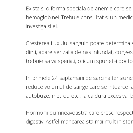
Exista si o forma speciala de anemie care se 
hemoglobinei. Trebuie consultat si un medic
investiga si el.
Cresterea fluxului sanguin poate determina si
dinti, apare senzatia de nas infundat, conges
trebuie sa va speriati, oricum spuneti-i docto
In primele 24 saptamani de sarcina tensiunea 
reduce volumul de sange care se intoarce la i
autobuze, metrou etc., la caldura excesiva, ba
Hormonii dumneavoastra care cresc respectiv 
digestiv. Astfel mancarea sta mai mult in st