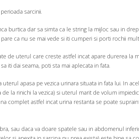
perioada sarcinii.
ca burtica dar sa simta ca le string la mijloc sau in drep
e ca nu se mai vede si iti cumperi si porti rochii mult 
te de uterul care creste astfel incat apare durerea la m
sa iti dai seama, poti sta mai aplecata in fata.
ca uterul apasa pe vezica urinara situata in fata lui. In 
e la rinichi la vezica) si uterul marit de volum impiedica 
a complet astfel incat urina restanta se poate suprainfe
ebra, sau daca va doare spatele sau in abdomenul inferi
relor si anexita in sarcina nu prea exista) este bine sa c