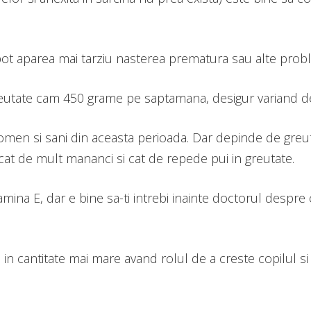
fel pot aparea mai tarziu nasterea prematura sau alte prob
reutate cam 450 grame pe saptamana, desigur variand d
men si sani din aceasta perioada. Dar depinde de greuta
 cat de mult mananci si cat de repede pui in greutate.
mina E, dar e bine sa-ti intrebi inainte doctorul despre 
n cantitate mai mare avand rolul de a creste copilul si 