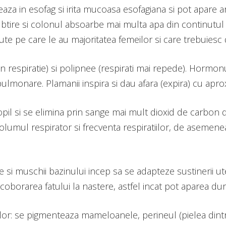
eaza in esofag si irita mucoasa esofagiana si pot apare 
 subtire si colonul absoarbe mai multa apa din continutul 
te pe care le au majoritatea femeilor si care trebuiesc 
n respiratie) si polipnee (respirati mai repede). Horm
ulmonare. Plamanii inspira si dau afara (expira) cu apro
opil si se elimina prin sange mai mult dioxid de carbon 
lumul respirator si frecventa respiratiilor, de asemene
le si muschii bazinului incep sa se adapteze sustinerii u
borarea fatului la nastere, astfel incat pot aparea dure
: se pigmenteaza mameloanele, perineul (pielea dintre vu