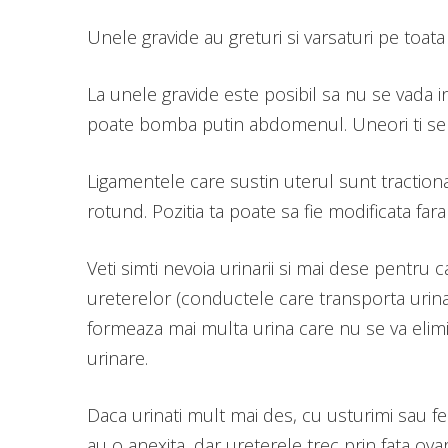
Unele gravide au greturi si varsaturi pe toata 
La unele gravide este posibil sa nu se vada in
poate bomba putin abdomenul. Uneori ti se par
Ligamentele care sustin uterul sunt tractiona
rotund. Pozitia ta poate sa fie modificata fara 
Veti simti nevoia urinarii si mai dese pentru 
ureterelor (conductele care transporta urina d
formeaza mai multa urina care nu se va elimin
urinare.
Daca urinati mult mai des, cu usturimi sau f
au o anexita, dar ureterele trec prin fata ova