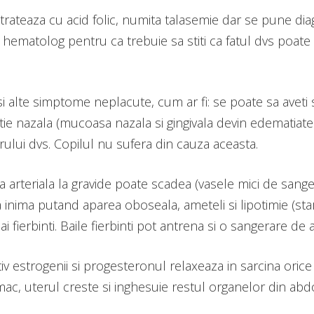
trateaza cu acid folic, numita talasemie dar se pune dia
 hematolog pentru ca trebuie sa stiti ca fatul dvs poat
 alte simptome neplacute, cum ar fi: se poate sa aveti sa
tie nazala (mucoasa nazala si gingivala devin edematiate 
rului dvs. Copilul nu sufera din cauza aceasta.
arteriala la gravide poate scadea (vasele mici de sange p
nima putand aparea oboseala, ameteli si lipotimie (stare 
i fierbinti. Baile fierbinti pot antrena si o sangerare d
estrogenii si progesteronul relaxeaza in sarcina orice 
omac, uterul creste si inghesuie restul organelor din ab