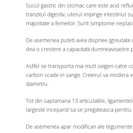
Sucul gastric din stomac care este acid reflu
tranzitul digestiv, uterul impinge intestinul
majoritate a femeilor. Sunt simptome neplacu
De asemenea puteti avea dispnee (greutate i
dea o crestere a capacitatii dumneavoastre p
Astfel se transporta mai mult oxigen catre c
carbon scade in sange. Creierul va modera vo
diametru.
Tot din saptamana 13 articulatiile, ligamente
largeste incepand sa se pregateasca pentru co
De asemenea apar modificari ale tegumentelor