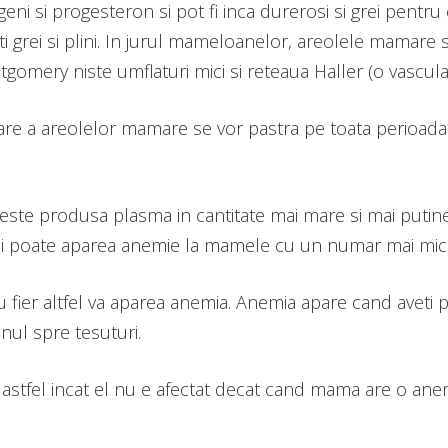
eni si progesteron si pot fi inca durerosi si grei pentru
i grei si plini. In jurul mameloanelor, areolele mamare 
omery niste umflaturi mici si reteaua Haller (o vasculari
re a areolelor mamare se vor pastra pe toata perioada sa
 este produsa plasma in cantitate mai mare si mai putine
i poate aparea anemie la mamele cu un numar mai mic d
 fier altfel va aparea anemia. Anemia apare cand aveti pu
nul spre tesuturi.
l astfel incat el nu e afectat decat cand mama are o an