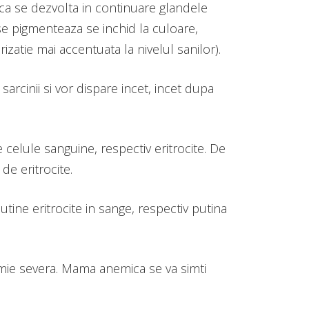
 ca se dezvolta in continuare glandele
se pigmenteaza se inchid la culoare,
zatie mai accentuata la nivelul sanilor).
rcinii si vor dispare incet, incet dupa
 celule sanguine, respectiv eritrocite. De
e eritrocite.
tine eritrocite in sange, respectiv putina
emie severa. Mama anemica se va simti