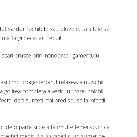
tul sanilor rochitele sau bluzele. La altele se
mai largi decat ar trebui!
iscari bruste prin intinderea ligamentului
acelasi timp progesteronul relaxeaza muschii
golirea completa a vezicii urinare, rinichii
cta, deci sunteti mai predispusa la infectii
or de o parte si de alta (multe femei spun ca
ontactati medicul si sa faceti si un sumar de