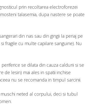
gnosticul prin recoltarea electroforezei
e mosteni talasemia, dupa nastere se poate
ngerari din nas sau din gingii la periaj pe
si fragile cu multe capilare sanguine). Nu
eriferice se dilata din cauza caldurii si se
de lesin) mai ales in spatii inchise
e aceea nu se recomanda in timpul sarcinii.
muschi neted al corpului, deci si tubul
domen.