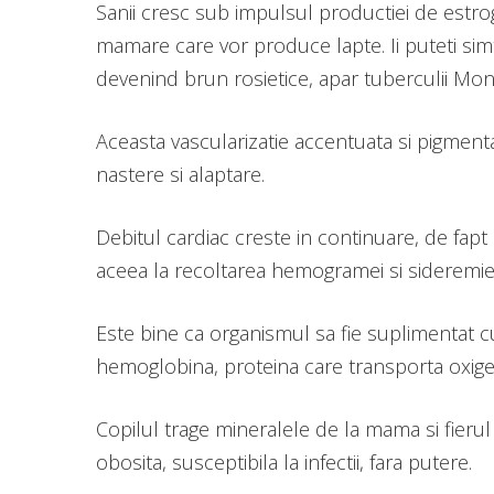
Sanii cresc sub impulsul productiei de estrog
mamare care vor produce lapte. Ii puteti simt
devenind brun rosietice, apar tuberculii Montg
Aceasta vascularizatie accentuata si pigmenta
nastere si alaptare.
Debitul cardiac creste in continuare, de fapt
aceea la recoltarea hemogramei si sideremie
Este bine ca organismul sa fie suplimentat cu
hemoglobina, proteina care transporta oxige
Copilul trage mineralele de la mama si fieru
obosita, susceptibila la infectii, fara putere.