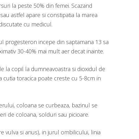
arsuri la peste 50% din femei. Scazand
sau astfel apare si constipatia la marea
discutate cu medicul.
onul progesteron incepe din saptamana 13 sa
ximativ 30-40% mai mult aer decat inainte.
de la copil la dumneavoastra si dioxidul de
a cutia toracica poate creste cu 5-8cm in
terului, coloana se curbeaza, bazinul se
ri de coloana, solduri sau picioare.
lva si anus), in jurul ombilicului, linia