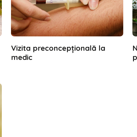
Vizita preconcepţională la
N
medic
p