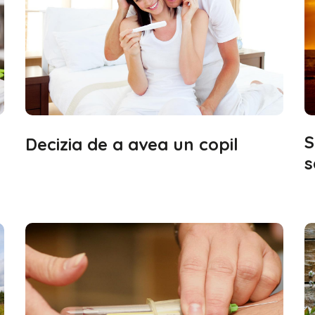
S
Decizia de a avea un copil
s